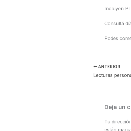
Incluyen PD
Consultá día
Podes comen
ANTERIOR
Deja un 
Tu direcció
están marc