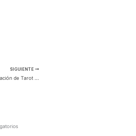
SIGUIENTE
Iniciamos la Formación de Tarot con Orientación a Dinámicas del Árbol Familiar 8/9/2025
gatorios