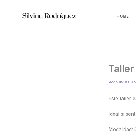
Ir
al
HOME
contenido
Taller
Por
Silvina R
Este taller 
Ideal si sen
Modalidad: O